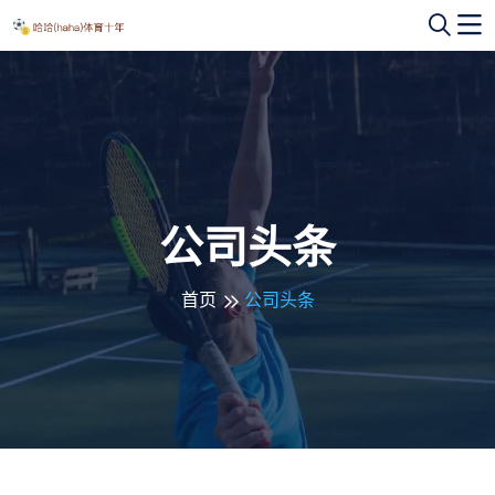
公司头条
首页
公司头条