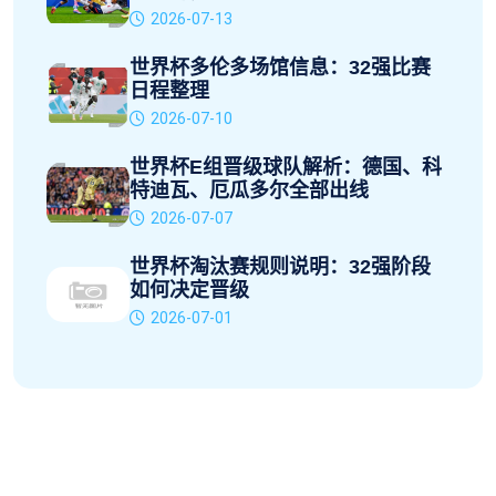
2026-07-13
世界杯多伦多场馆信息：32强比赛
日程整理
2026-07-10
世界杯E组晋级球队解析：德国、科
特迪瓦、厄瓜多尔全部出线
2026-07-07
世界杯淘汰赛规则说明：32强阶段
如何决定晋级
2026-07-01