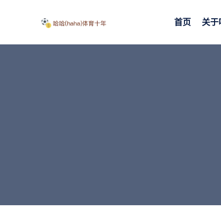
首页
关于