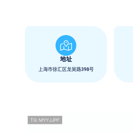
地址
上海市徐汇区龙吴路398号