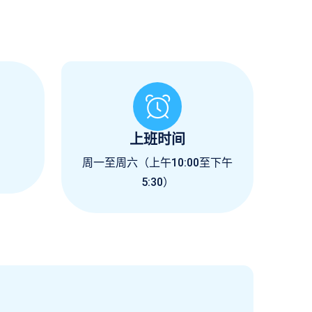
上班时间
周一至周六（上午10:00至下午
5:30）