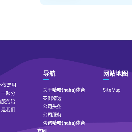
导航
网站地图
的不仅是用
关于
哈哈(haha)体育
SiteMap
、一起分
案例精选
的服务陪
公司头条
，是我们
公司服务
咨询
哈哈(haha)体育
官网