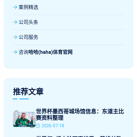
案例精选
公司头条
公司服务
咨询
哈哈(haha)体育官网
推荐文章
世界杯墨西哥城场馆信息：东道主比
赛资料整理
2026-07-18