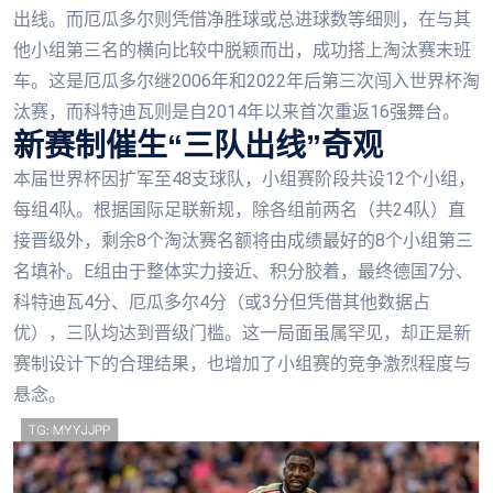
出线。而厄瓜多尔则凭借净胜球或总进球数等细则，在与其
他小组第三名的横向比较中脱颖而出，成功搭上淘汰赛末班
车。这是厄瓜多尔继2006年和2022年后第三次闯入世界杯淘
汰赛，而科特迪瓦则是自2014年以来首次重返16强舞台。
新赛制催生“三队出线”奇观
本届世界杯因扩军至48支球队，小组赛阶段共设12个小组，
每组4队。根据国际足联新规，除各组前两名（共24队）直
接晋级外，剩余8个淘汰赛名额将由成绩最好的8个小组第三
名填补。E组由于整体实力接近、积分胶着，最终德国7分、
科特迪瓦4分、厄瓜多尔4分（或3分但凭借其他数据占
优），三队均达到晋级门槛。这一局面虽属罕见，却正是新
赛制设计下的合理结果，也增加了小组赛的竞争激烈程度与
悬念。