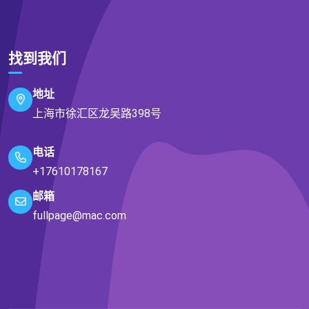
找到我们
地址
上海市徐汇区龙吴路398号
电话
+17610178167
邮箱
fullpage@mac.com