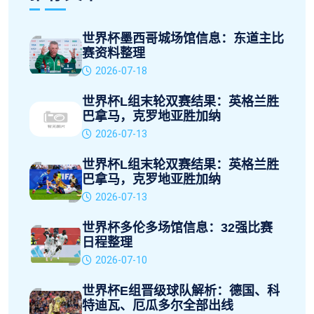
世界杯墨西哥城场馆信息：东道主比
赛资料整理
2026-07-18
世界杯L组末轮双赛结果：英格兰胜
巴拿马，克罗地亚胜加纳
2026-07-13
世界杯L组末轮双赛结果：英格兰胜
巴拿马，克罗地亚胜加纳
2026-07-13
世界杯多伦多场馆信息：32强比赛
日程整理
2026-07-10
世界杯E组晋级球队解析：德国、科
特迪瓦、厄瓜多尔全部出线