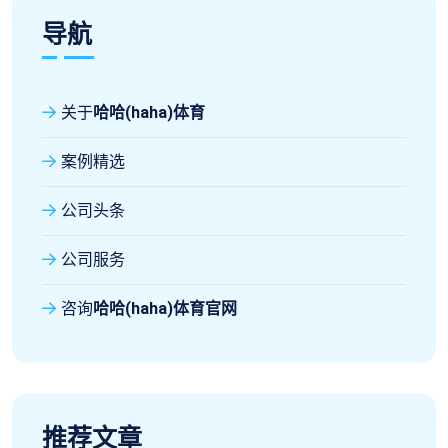
导航
关于
哈哈(haha)体育
案例精选
公司头条
公司服务
咨询
哈哈(haha)体育官网
推荐文章