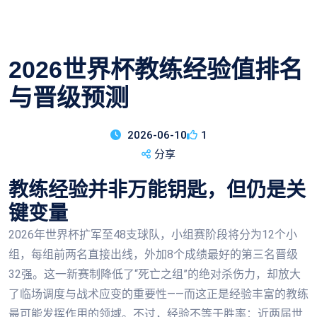
2026世界杯教练经验值排名
与晋级预测
2026-06-10
1
分享
教练经验并非万能钥匙，但仍是关
键变量
2026年世界杯扩军至48支球队，小组赛阶段将分为12个小
组，每组前两名直接出线，外加8个成绩最好的第三名晋级
32强。这一新赛制降低了“死亡之组”的绝对杀伤力，却放大
了临场调度与战术应变的重要性——而这正是经验丰富的教练
最可能发挥作用的领域。不过，经验不等于胜率：近两届世