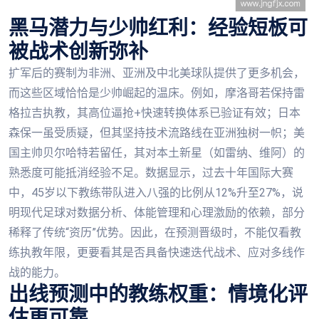
黑马潜力与少帅红利：经验短板可
被战术创新弥补
扩军后的赛制为非洲、亚洲及中北美球队提供了更多机会，
而这些区域恰恰是少帅崛起的温床。例如，摩洛哥若保持雷
格拉吉执教，其高位逼抢+快速转换体系已验证有效；日本
森保一虽受质疑，但其坚持技术流路线在亚洲独树一帜；美
国主帅贝尔哈特若留任，其对本土新星（如雷纳、维阿）的
熟悉度可能抵消经验不足。数据显示，过去十年国际大赛
中，45岁以下教练带队进入八强的比例从12%升至27%，说
明现代足球对数据分析、体能管理和心理激励的依赖，部分
稀释了传统“资历”优势。因此，在预测晋级时，不能仅看教
练执教年限，更要看其是否具备快速迭代战术、应对多线作
战的能力。
出线预测中的教练权重：情境化评
估更可靠