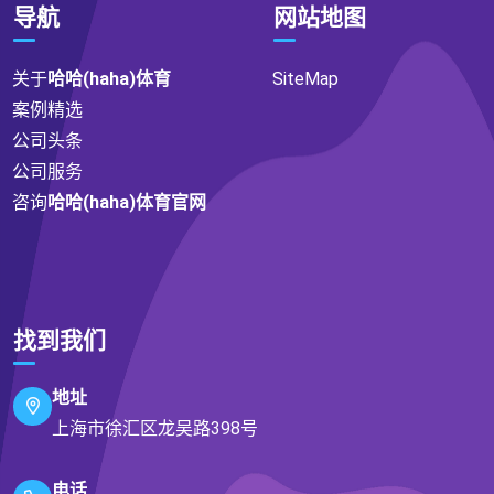
导航
网站地图
关于
哈哈(haha)体育
SiteMap
案例精选
公司头条
公司服务
咨询
哈哈(haha)体育官网
找到我们
地址
上海市徐汇区龙吴路398号
电话