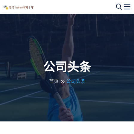
公司头条
首页
公司头条