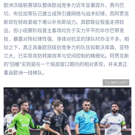
欧洲次级联赛球队整体欧战竞争力近年显著提升，费内巴
切、布拉加等队已建立成熟引援网络与战术纪律，而阿贾克
斯却在财政紧缩下难以补充即战力。其欧联征程虽走得较
远，但小组赛阶段曾主客场均负于实力平平的毕尔巴鄂竞
技，暴露对阵纪律性强、身体对抗足的球队时办法不多。相
较之下，真正具备欧冠级别竞争力的队伍如勒沃库森、亚特
兰大，已实现攻防转换效率与空间控制的精细化。阿贾克斯
的“回暖”实则是在一个局部窗口期内的相对表现，并未真正
重返欧洲一线梯队。