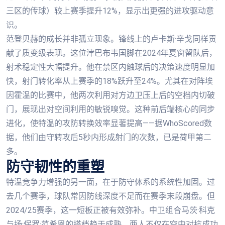
三区的传球）较上赛季提升12%，显示出更强的进攻驱动意
识。
范登贝赫的成长并非孤立现象。锋线上的卢卡斯·辛戈同样贡
献了质变级表现。这位津巴布韦国脚在2024年夏窗留队后，
射术稳定性大幅提升。他在禁区内触球后的决策速度明显加
快，射门转化率从上赛季的18%跃升至24%。尤其在对阵埃
因霍温的比赛中，他两次利用对方边卫压上后的空档内切破
门，展现出对空间利用的敏锐嗅觉。这种前后端核心的同步
进化，使特温的攻防转换效率显著提高——据WhoScored数
据，他们由守转攻后5秒内形成射门的次数，已是荷甲第二
多。
防守韧性的重塑
特温竞争力增强的另一面，在于防守体系的系统性加固。过
去几个赛季，球队常因防线深度不足而在赛季末段崩盘。但
2024/25赛季，这一短板正被有效弥补。中卫组合马茨·科克
与扬·保罗·范希恩的搭档趋于成熟，两人不仅在空中对抗成功