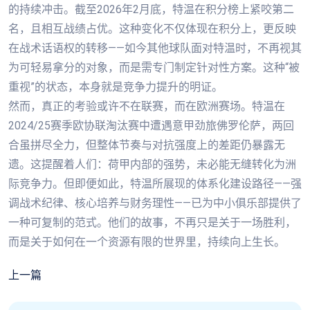
的持续冲击。截至2026年2月底，特温在积分榜上紧咬第二
名，且相互战绩占优。这种变化不仅体现在积分上，更反映
在战术话语权的转移——如今其他球队面对特温时，不再视其
为可轻易拿分的对象，而是需专门制定针对性方案。这种“被
重视”的状态，本身就是竞争力提升的明证。
然而，真正的考验或许不在联赛，而在欧洲赛场。特温在
2024/25赛季欧协联淘汰赛中遭遇意甲劲旅佛罗伦萨，两回
合虽拼尽全力，但整体节奏与对抗强度上的差距仍暴露无
遗。这提醒着人们：荷甲内部的强势，未必能无缝转化为洲
际竞争力。但即便如此，特温所展现的体系化建设路径——强
调战术纪律、核心培养与财务理性——已为中小俱乐部提供了
一种可复制的范式。他们的故事，不再只是关于一场胜利，
而是关于如何在一个资源有限的世界里，持续向上生长。
上一篇