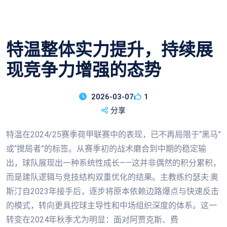
特温整体实力提升，持续展
现竞争力增强的态势
2026-03-07
1
分享
特温在2024/25赛季荷甲联赛中的表现，已不再局限于“黑马”
或“搅局者”的标签。从赛季初的战术磨合到中期的稳定输
出，球队展现出一种系统性成长——这并非偶然的积分累积，
而是建队逻辑与竞技结构双重优化的结果。主教练约瑟夫·奥
斯汀自2023年接手后，逐步将原本依赖边路爆点与快速反击
的模式，转向更具控球主导性和中场组织深度的体系。这一
转变在2024年秋季尤为明显：面对阿贾克斯、费