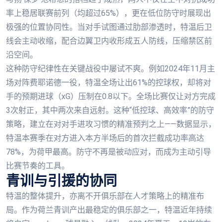
率上稳居联赛前列（均超过65%），更在低位防守时展现出
极强的位置协同性。当对手试图通过肋部渗透时，特温后卫
线会主动收缩，配合边翼卫内收形成五人防线，压缩禁区前
沿空间。
这种防守纪律性在关键战役中屡试不爽。例如2024年11月主
场对阵费耶诺德一役，特温全场让出61%的控球权，却将对
手的预期进球（xG）压制在0.8以下。全场比赛仅让对方完成
3次射正，其中两次来自远射。这种“低控球、高效率”的防守
策略，建立在对对手进攻习惯的精准预判之上——数据显示，
特温本赛季在对方进入本方半场后的首次拦截成功率高达
78%，为荷甲最高。防守不再是被动应对，而成为主动引导
比赛节奏的工具。
青训与引援的协同
特温的整体提升，亦离不开俱乐部在人才策略上的精准布
局。作为荷兰青训产出最稳定的俱乐部之一，特温近年持续