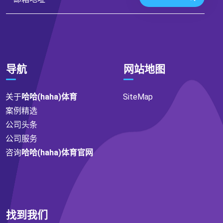
导航
网站地图
关于
哈哈(haha)体育
SiteMap
案例精选
公司头条
公司服务
咨询
哈哈(haha)体育官网
找到我们