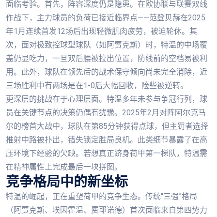
面临考验。首先，阵容深度仍是隐患。在欧协联与联赛双线
作战下，主力球员的负荷已接近临界点——范登贝赫在2025
年1月连续首发12场后出现轻微肌肉疲劳，被迫轮休。其
次，面对极致控球型球队（如阿贾克斯）时，特温的中场覆
盖仍显吃力，一旦双后腰被拉出位置，防线前的空档易被利
用。此外，球队在领先后的战术保守倾向尚未完全消除，近
三场胜利中有两场是在1-0后大幅回收，险些被逆转。
更深层的挑战在于心理层面。特温多年未参与争冠行列，球
员在关键节点的决策仍偶有犹豫。2025年2月对阵阿尔克马
尔的榜首大战中，球队在第85分钟获得点球，但主罚者选择
推射中路被扑出，错失锁定胜局良机。此类细节暴露了在高
压环境下经验的欠缺。若想真正跻身荷甲第一梯队，特温需
在精神属性上完成最后一块拼图。
竞争格局中的新坐标
特温的崛起，正在重塑荷甲的竞争生态。传统“三强”格局
（阿贾克斯、埃因霍温、费耶诺德）首次面临来自第四势力