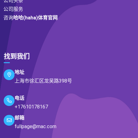
公司头条
公司服务
咨询
哈哈(haha)体育官网
找到我们
地址
上海市徐汇区龙吴路398号
电话
+17610178167
邮箱
fullpage@mac.com