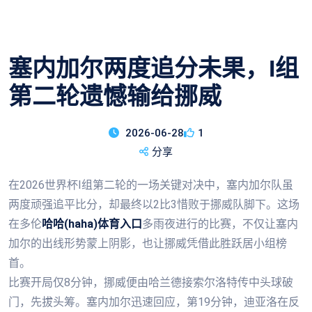
塞内加尔两度追分未果，I组
第二轮遗憾输给挪威
2026-06-28
1
分享
在2026世界杯I组第二轮的一场关键对决中，塞内加尔队虽
两度顽强追平比分，却最终以2比3惜败于挪威队脚下。这场
在多伦
哈哈(haha)体育入口
多雨夜进行的比赛，不仅让塞内
加尔的出线形势蒙上阴影，也让挪威凭借此胜跃居小组榜
首。
比赛开局仅8分钟，挪威便由哈兰德接索尔洛特传中头球破
门，先拔头筹。塞内加尔迅速回应，第19分钟，迪亚洛在反