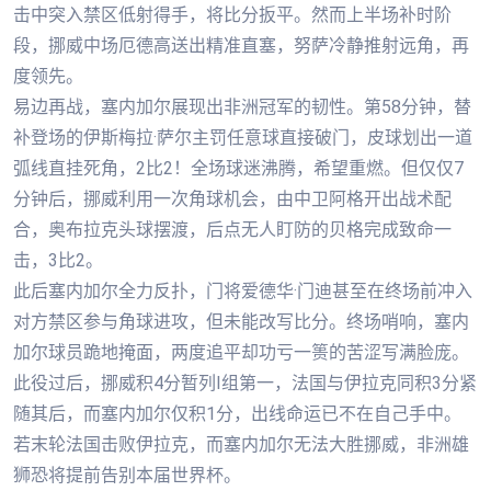
击中突入禁区低射得手，将比分扳平。然而上半场补时阶
段，挪威中场厄德高送出精准直塞，努萨冷静推射远角，再
度领先。
易边再战，塞内加尔展现出非洲冠军的韧性。第58分钟，替
补登场的伊斯梅拉·萨尔主罚任意球直接破门，皮球划出一道
弧线直挂死角，2比2！全场球迷沸腾，希望重燃。但仅仅7
分钟后，挪威利用一次角球机会，由中卫阿格开出战术配
合，奥布拉克头球摆渡，后点无人盯防的贝格完成致命一
击，3比2。
此后塞内加尔全力反扑，门将爱德华·门迪甚至在终场前冲入
对方禁区参与角球进攻，但未能改写比分。终场哨响，塞内
加尔球员跪地掩面，两度追平却功亏一篑的苦涩写满脸庞。
此役过后，挪威积4分暂列I组第一，法国与伊拉克同积3分紧
随其后，而塞内加尔仅积1分，出线命运已不在自己手中。
若末轮法国击败伊拉克，而塞内加尔无法大胜挪威，非洲雄
狮恐将提前告别本届世界杯。