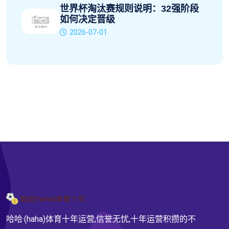
世界杯淘汰赛规则说明：32强阶段
如何决定晋级
2026-07-01
哈哈·(haha)体育十年运营,信誉无忧,十年运营积攒的不