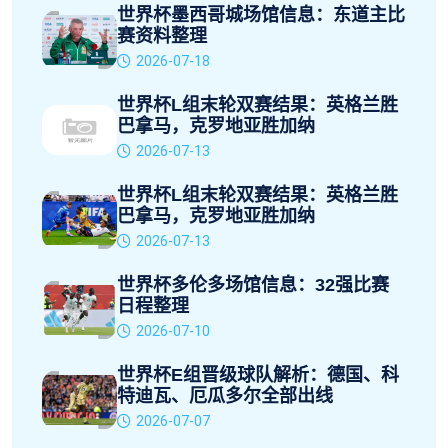
世界杯墨西哥城场馆信息：东道主比
赛资料整理
2026-07-18
世界杯L组末轮双赛结果：英格兰胜
巴拿马，克罗地亚胜加纳
2026-07-13
世界杯L组末轮双赛结果：英格兰胜
巴拿马，克罗地亚胜加纳
2026-07-13
世界杯多伦多场馆信息：32强比赛
日程整理
2026-07-10
世界杯E组晋级球队解析：德国、科
特迪瓦、厄瓜多尔全部出线
2026-07-07