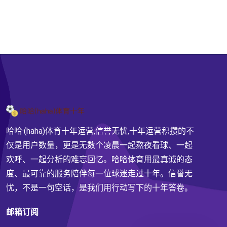
哈哈·(haha)体育十年运营,信誉无忧,十年运营积攒的不
仅是用户数量，更是无数个凌晨一起熬夜看球、一起
欢呼、一起分析的难忘回忆。哈哈体育用最真诚的态
度、最可靠的服务陪伴每一位球迷走过十年。信誉无
忧，不是一句空话，是我们用行动写下的十年答卷。
邮箱订阅