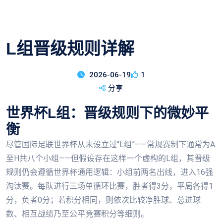
L组晋级规则详解
2026-06-19
1
分享
世界杯L组：晋级规则下的微妙平
衡
尽管国际足联世界杯从未设立过“L组”——常规赛制下通常为A
至H共八个小组——但假设存在这样一个虚构的L组，其晋级
规则仍会遵循世界杯通用逻辑：小组前两名出线，进入16强
淘汰赛。每队进行三场单循环比赛，胜者得3分，平局各得1
分，负者0分；若积分相同，则依次比较净胜球、总进球
数、相互战绩乃至公平竞赛积分等细则。