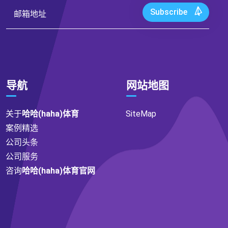
Subscribe
导航
网站地图
关于
哈哈(haha)体育
SiteMap
案例精选
公司头条
公司服务
咨询
哈哈(haha)体育官网