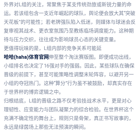
外界对L组的关注，常聚焦于某支传统劲旅或新锐力量的命
运。若该组包含一支近年崛起的球队，舆论便会放大其“突破
天花板”的可能性；若老牌强队陷入低迷，则媒体与球迷会反
复审视其战术、更衣室氛围乃至教练临场调度能力。这种期
待与压力交织，往往成为影响球员心态的关键变量。
更值得玩味的是，L组内部的竞争关系可能延
哈哈(haha)体育官网
伸至整个淘汰赛版图。即便成功出线，
小组排名也决定了16强对手的强弱。因此，某些球队在确保
晋级的前提下，甚至可能策略性调整末轮阵容，以避开另一
小组的夺冠热门。这种“算分”行为虽不被鼓励，却真实存在
于世界杯的博弈逻辑之中。
归根结底，L组的晋级之路不仅考验技战术水平，更是对心
理韧性、应变能力与团队凝聚力的综合检验。在世界杯这个
充满不确定性的舞台上，规则只是骨架，真正书写故事的，
永远是绿茵场上那些无法预演的瞬间。