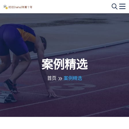
案例精选
首页
案例精选