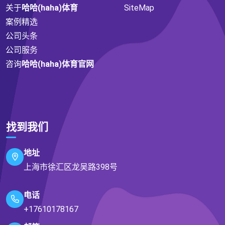
关于
哈哈(haha)体育
SiteMap
案例精选
公司头条
公司服务
咨询
哈哈(haha)体育官网
找到我们
地址
上海市徐汇区龙吴路398号
电话
+17610178167