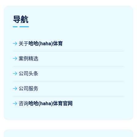
导航
关于
哈哈(haha)体育
案例精选
公司头条
公司服务
咨询
哈哈(haha)体育官网