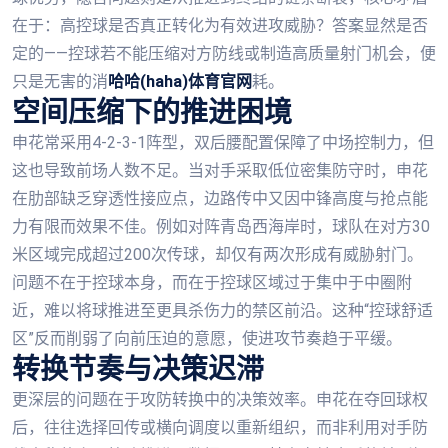
在于：高控球是否真正转化为有效进攻威胁？答案显然是否
定的——控球若不能压缩对方防线或制造高质量射门机会，便
只是无害的消
哈哈(haha)体育官网
耗。
空间压缩下的推进困境
申花常采用4-2-3-1阵型，双后腰配置保障了中场控制力，但
这也导致前场人数不足。当对手采取低位密集防守时，申花
在肋部缺乏穿透性接应点，边路传中又因中锋高度与抢点能
力有限而效果不佳。例如对阵青岛西海岸时，球队在对方30
米区域完成超过200次传球，却仅有两次形成有威胁射门。
问题不在于控球本身，而在于控球区域过于集中于中圈附
近，难以将球推进至更具杀伤力的禁区前沿。这种“控球舒适
区”反而削弱了向前压迫的意愿，使进攻节奏趋于平缓。
转换节奏与决策迟滞
更深层的问题在于攻防转换中的决策效率。申花在夺回球权
后，往往选择回传或横向调度以重新组织，而非利用对手防